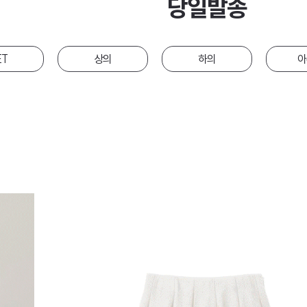
당일발송
ET
상의
하의
아