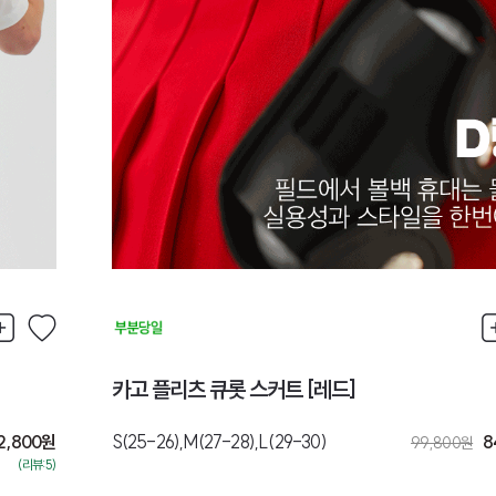
카고 플리츠 큐롯 스커트 [레드]
2,800
원
S(25-26),M(27-28),L(29-30)
8
99,800
원
(리뷰:5)