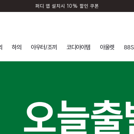
퍼디 앱 설치시 10% 할인 쿠폰
의
하의
아우터/조끼
코디아이템
아울렛
88S