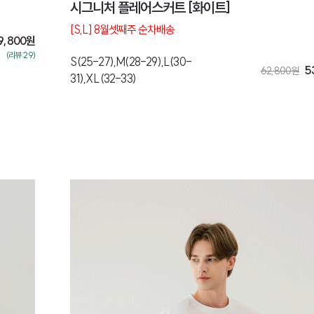
시그니처 플레어스커트 [화이트]
[S,L] 8월셋째주 순차배송
9,800
원
(리뷰:29)
S(25-27),M(28-29),L(30-
5
62,800
원
31),XL(32-33)