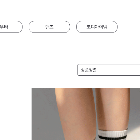
우터
맨즈
코디아이템
상품정렬