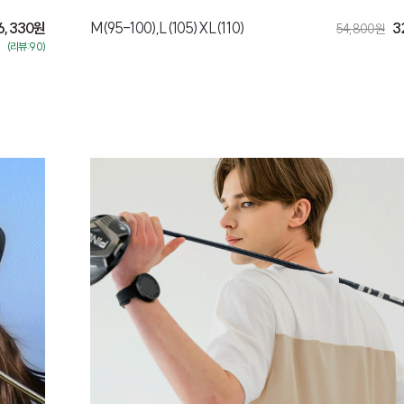
6,330
원
M(95-100),L(105)XL(110)
3
54,800
원
(리뷰:90)