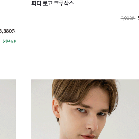
퍼디 로고 크루삭스
9,900
원
3,380
원
(리뷰:121)