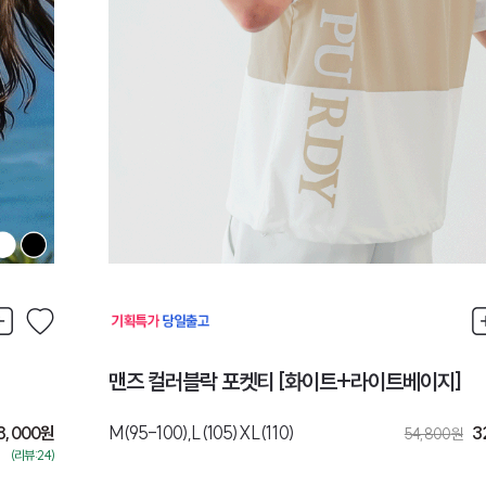
맨즈 컬러블락 포켓티 [화이트+라이트베이지]
8,000
원
M(95-100),L(105)XL(110)
3
54,800
원
(리뷰:24)