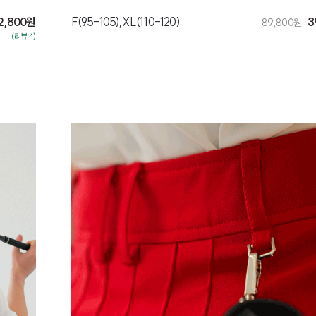
2,800
원
F(95-105),XL(110-120)
3
89,800
원
(리뷰:4)