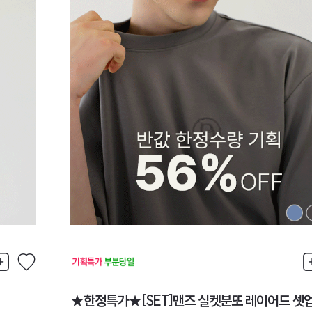
★한정특가★[SET]맨즈 실켓분또 레이어드 셋