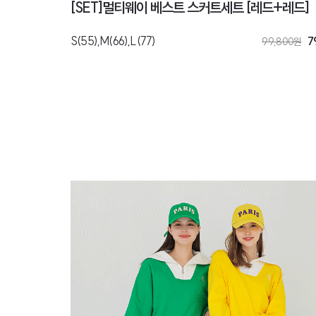
[SET]멀티웨이 베스트 스커트세트 [레드+레드]
S(55),M(66),L(77)
7
99,800
원