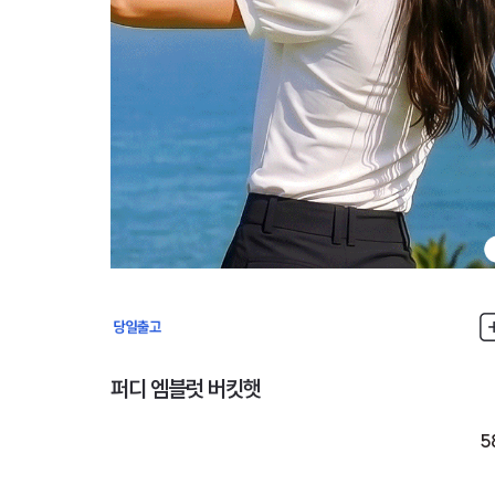
퍼디 엠블럿 버킷햇
5