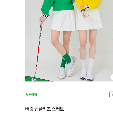
버킷 랩플리츠 스커트