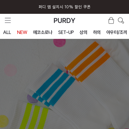
회원가입시 즉시 사용 5000원 쿠폰
ALL
NEW
에코소로나
SET-UP
상의
하의
아우터/조끼