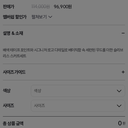
판매가
114,000원
96,900
원
멤버쉽 할인가
펼쳐보기
설명 & 소재
배색 테이프 포인트와 시그니처 로고 디테일로 베이직함 속 세련된 무드를 더한 슬리브
리스 스커트세트
사이즈가이드
색상
색상
사이즈
사이즈
0
총 상품 금액
원