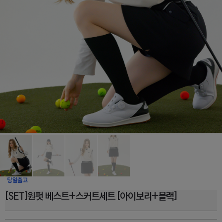
[SET]원펏 베스트+스커트세트 [아이보리+블랙]