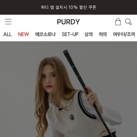
회원가입시 즉시 사용 5000원 쿠폰
ALL
NEW
에코소로나
SET-UP
상의
하의
아우터/조끼