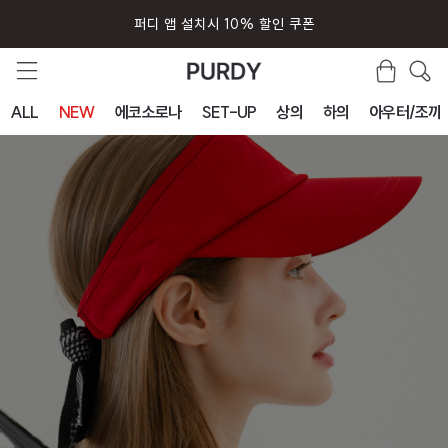
퍼디 앱 설치시 10% 할인 쿠폰
ALL
NEW
에코소로나
SET-UP
상의
하의
아우터/조끼