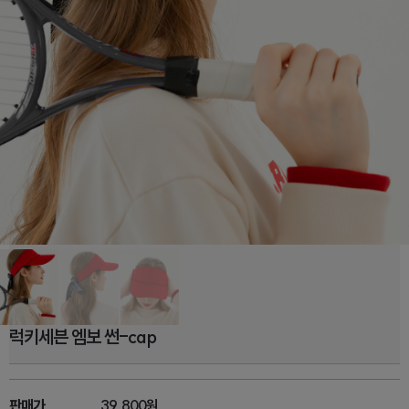
럭키세븐 엠보 썬-cap
판매가
39,800원