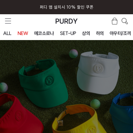
회원가입시 즉시 사용 5000원 쿠폰
ALL
NEW
에코소로나
SET-UP
상의
하의
아우터/조끼