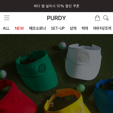
퍼디 앱 설치시 10% 할인 쿠폰
ALL
NEW
에코소로나
SET-UP
상의
하의
아우터/조끼