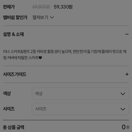
판매가
69,800원
59,330
원
멤버쉽 할인가
펼쳐보기
설명 & 소재
이너 스커트&팬츠 2중 커버로 활동성이 높으며, 편안한 미들 기장에 플레어 핏으로 체
형 커버에 탁월한 스커트♥
사이즈가이드
색상
색상
사이즈
사이즈
0
총 상품 금액
원