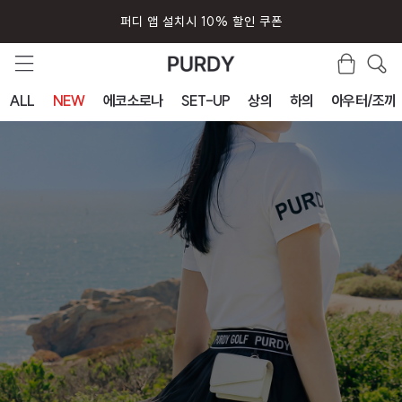
퍼디 앱 설치시 10% 할인 쿠폰
ALL
NEW
에코소로나
SET-UP
상의
하의
아우터/조끼