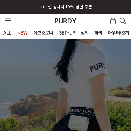
퍼디 앱 설치시 10% 할인 쿠폰
ALL
NEW
에코소로나
SET-UP
상의
하의
아우터/조끼