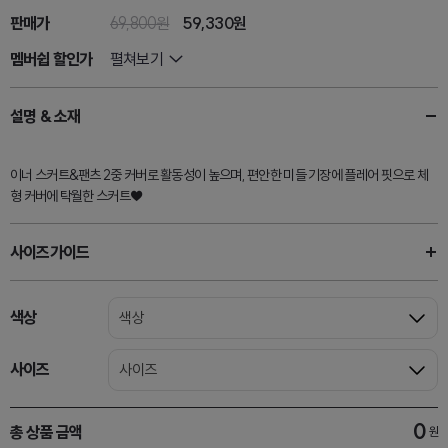
판매가
69,800원
59,330
원
멤버쉽 할인가
펼쳐보기
설명 & 소재
이너 스커트&팬츠 2중 커버로 활동성이 높으며, 편안한 미들 기장에 플레어 핏으로 체
형 커버에 탁월한 스커트♥
사이즈가이드
색상
색상
사이즈
사이즈
0
총 상품 금액
원