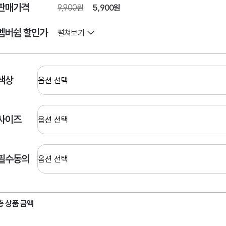
판매가격
9,900원
5,900원
멤버쉽 할인가
펼쳐보기
색상
사이즈
필수동의
총 상품 금액