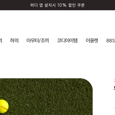
퍼디 앱 설치시 10% 할인 쿠폰
의
하의
아우터/조끼
코디아이템
아울렛
88S