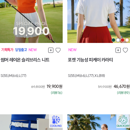
썸머 레이온 슬리브리스 니트
포켓 기능성 피케이 카라티
S(55),M(66),L(77)
S(55),M(66),L(77),XL(88)
19,900
원
46,670
원
64,800
원
54,900
원
(리뷰:16)
(리뷰:89)