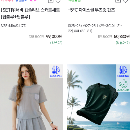
[SET]워너비 캡슬리브 스커트세트
-5ºC 아이스쿨 부츠컷 팬츠
[딥블루+딥블루]
S(55),M(66),L(77)
S(25-26),M(27-28),L(29-30),XL(31-
32),XXL(33-34)
99,000
원
50,830
원
138,800
원
59,800
원
(리뷰:22)
(리뷰:247)