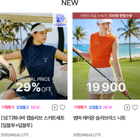
NEW
[SET]워너비 캡슬리브 스커트세트
썸머 레이온 슬리브리스 니트
[딥블루+딥블루]
S(55),M(66),L(77)
S(55),M(66),L(77)