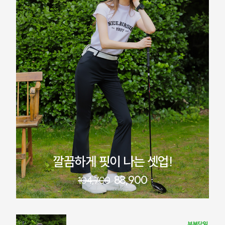
깔끔하게 핏이 나는 셋업!
88,900
104,700