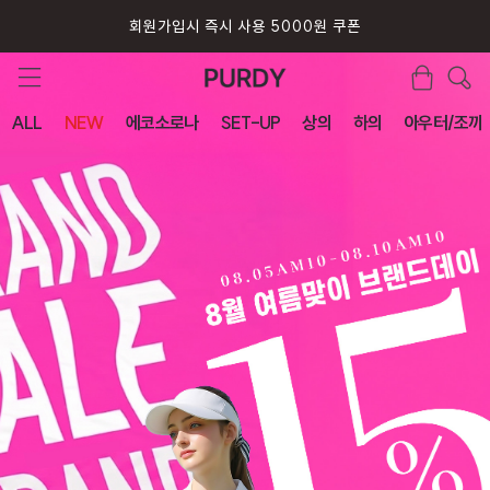
회원가입시 즉시 사용 5000원 쿠폰
ALL
NEW
에코소로나
SET-UP
상의
하의
아우터/조끼