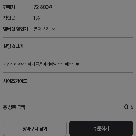
판매가
72,800원
적립금
1%
멤버쉽 할인가
펼쳐보기
설명 & 소재
가볍게 레이어드하기 좋은 메쉬패널 후드 베스트♥
사이즈가이드
0
총 상품 금액
원
주문하기
장바구니 담기