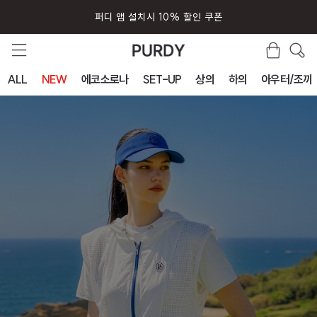
퍼디 앱 설치시 10% 할인 쿠폰
ALL
NEW
에코소로나
SET-UP
상의
하의
아우터/조끼