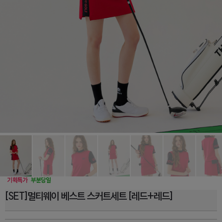
[SET]멀티웨이 베스트 스커트세트 [레드+레드]