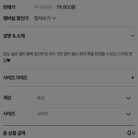
판매가
99,800원
79,800원
멤버쉽 할인가
펼쳐보기
설명 & 소재
감도 높은 컬러 블록 포인트로 코디 고민 없이 필드 위의 룩을 완성할 수 있는 스커트 셋
업♥
사이즈가이드
색상
색상
사이즈
사이즈
0
총 상품 금액
원