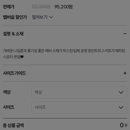
판매가
112,000원
95,200
원
멤버쉽 할인가
펼쳐보기
설명 & 소재
가벼운 나일론과 통기성 좋은 메쉬 소재가 믹스된 입체 포켓 포인트의 스커트가 매치된
스포티 셋업♥
사이즈가이드
색상
색상
사이즈
사이즈
0
총 상품 금액
원