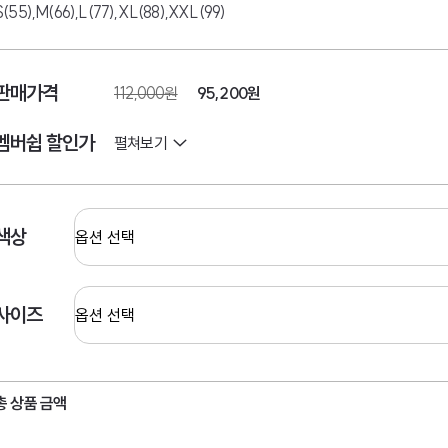
S(55),M(66),L(77),XL(88),XXL(99)
판매가격
112,000원
95,200
원
멤버쉽 할인가
펼쳐보기
색상
사이즈
총 상품 금액