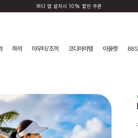
회원가입시 즉시 사용 5000원 쿠폰
의
하의
아우터/조끼
코디아이템
아울렛
88S