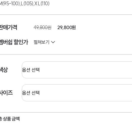
M(95-100),L(105),XL(110)
판매가격
49,800원
29,800원
멤버쉽 할인가
펼쳐보기
색상
사이즈
총 상품 금액