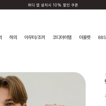
퍼디 앱 설치시 10% 할인 쿠폰
의
하의
아우터/조끼
코디아이템
아울렛
88S