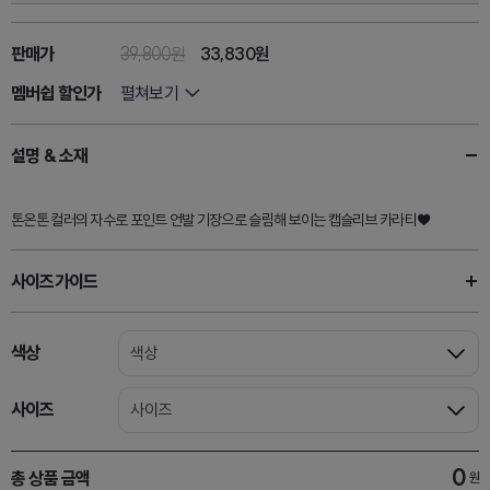
판매가
39,800원
33,830
원
멤버쉽 할인가
펼쳐보기
설명 & 소재
톤온톤 컬러의 자수로 포인트 언발 기장으로 슬림해 보이는 캡슬리브 카라티♥
사이즈가이드
색상
색상
사이즈
사이즈
0
총 상품 금액
원