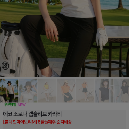
에코 소로나 캡슬리브 카라티
[블랙S,아이보리M] 8월둘째주 순차배송