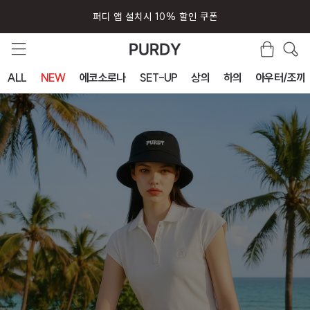
회원가입시 즉시 사용 5000원 쿠폰
ALL
NEW
에코소로나
SET-UP
상의
하의
아우터/조끼