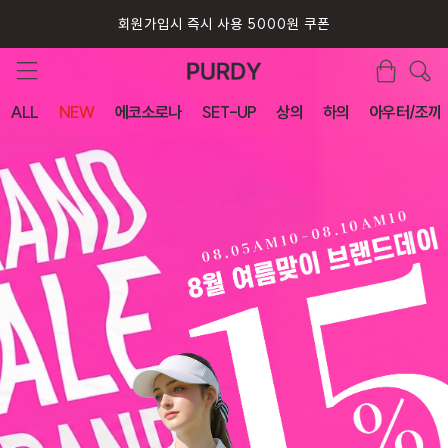
회원가입시 즉시 사용 5000원 쿠폰
ALL
NEW
에코소로나
SET-UP
상의
하의
아우터/조끼