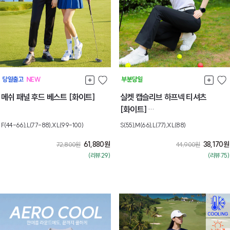
메쉬 패널 후드 베스트 [화이트]
실켓 캡슬리브 하프넥 티셔츠
[화이트]
[S] 8월셋째주 순차배송
F(44-66),L(77-88),XL(99-100)
S(55),M(66),L(77),XL(88)
61,880
원
38,170
원
72,800
원
44,900
원
(리뷰:29)
(리뷰:75)