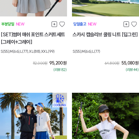
[SET]썸머 매쉬 포인트 스커트세트
스카시 캡슬리브 쿨링 니트 [딥그린]
[그레이+그레이]
S(55),M(66),L(77),XL(88),XXL(99)
S(55),M(66),L(77)
95,200
원
55,080
원
112,000
원
64,800
원
(리뷰:82)
(리뷰:44)