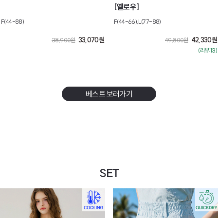
[옐로우]
F(44-88)
F(44-66),L(77-88)
33,070
원
42,330
원
38,900
원
49,800
원
(리뷰:13)
베스트 보러가기
SET