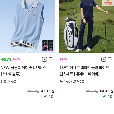
NEW 쿨론 피케이 슬리브리스
[SET]메쉬 트랙라인 쿨링 와이드
[스카이블루]
팬츠세트 [네이비+네이비]
S(55),M(66)
F(44-66),L(77-88)
42,330
원
84,830
원
49,800
원
99,800
원
(리뷰:27)
(리뷰:22)