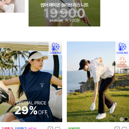
썸머 레이온 슬리브리스 니트
S(55),M(66),L(77)
19,900
원
64,800
원