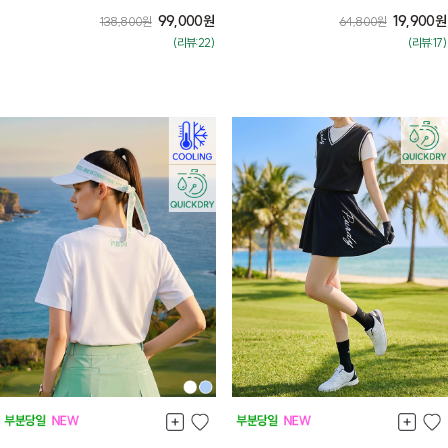
99,000
원
19,900
원
138,800
원
64,800
원
(리뷰:22)
(리뷰:17)