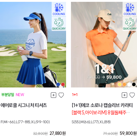
에어로쿨 시그니처 티셔츠
[1+1]에코 소로나 캡슬리브 카라티
[블랙S,아이보리M] 8월둘째주
순차배송
F(44-66),L(77-88),XL(99-100)
S(55),M(66),L(77),XL(88)
27,880
원
59,800
원
32,800
원
79,600
원