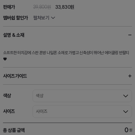
판매가
39,800원
33,830
원
멤버쉽 할인가
펼쳐보기
설명 & 소재
소프트한 터치감에 스판 혼방 나일론 소재로 가볍고 신축성이 뛰어난 에어쿨링 반팔티
♥
사이즈가이드
색상
색상
사이즈
사이즈
0
총 상품 금액
원