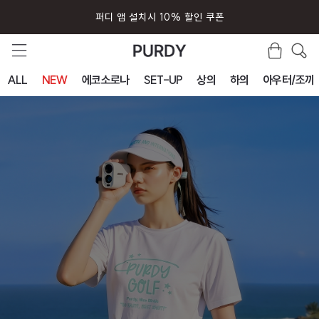
퍼디 앱 설치시 10% 할인 쿠폰
ALL
NEW
에코소로나
SET-UP
상의
하의
아우터/조끼