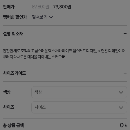
판매가
89,800원
79,800원
멤버쉽 할인가
펼쳐보기
설명 & 소재
잔잔한 세로 조직의 고급스러운 텍스처와 페이크 랩스커트 디자인, 세련된 디테일이 어
우러져 다채로운 매력을 자아내는 스커트♥
사이즈가이드
색상
색상
사이즈
사이즈
0
총 상품 금액
원