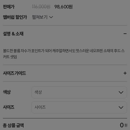
판매가
116,000원
98,600
원
멤버쉽 할인가
펼쳐보기
설명 & 소재
볼드한 볼륨 자수가 포인트가 되어 캐주얼하면서도 멋스러운 네오프렌 소재의 후드 스
커트 셋업
사이즈가이드
색상
색상
사이즈
사이즈
0
총 상품 금액
원