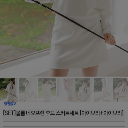
[SET]볼륨 네오프렌 후드 스커트세트 [아이보리+아이보리]