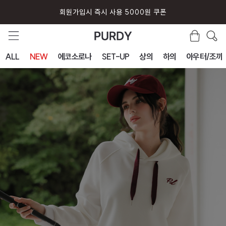
퍼디 앱 설치시 10% 할인 쿠폰
ALL
NEW
에코소로나
SET-UP
상의
하의
아우터/조끼