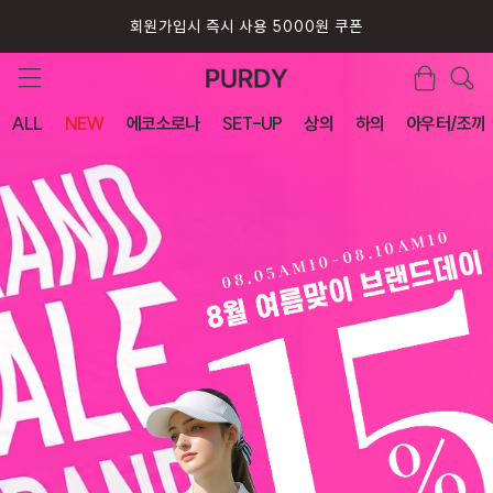
회원가입시 즉시 사용 5000원 쿠폰
ALL
NEW
에코소로나
SET-UP
상의
하의
아우터/조끼