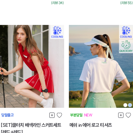
(리뷰:34)
(리뷰:55)
[SET]쿨터치 배색라인 스커트세트
메쉬 in 에어 로고 티셔츠
[레드+레드]