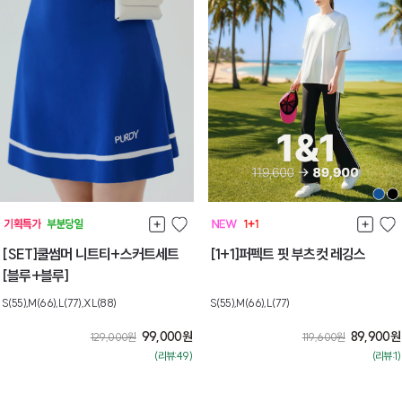
[SET]쿨썸머 니트티+스커트세트
[1+1]퍼펙트 핏 부츠컷 레깅스
[블루+블루]
S(55),M(66),L(77),XL(88)
S(55),M(66),L(77)
99,000
원
89,900
원
129,000
원
119,600
원
(리뷰:49)
(리뷰:1)