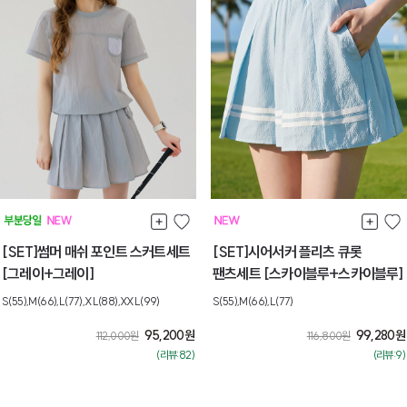
[SET]썸머 매쉬 포인트 스커트세트
[SET]시어서커 플리츠 큐롯
[그레이+그레이]
팬츠세트 [스카이블루+스카이블루]
S(55),M(66),L(77),XL(88),XXL(99)
S(55),M(66),L(77)
95,200
원
99,280
원
112,000
원
116,800
원
(리뷰:82)
(리뷰:9)