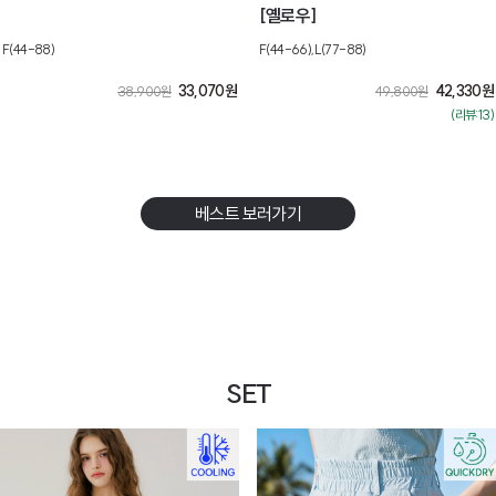
[옐로우]
F(44-88)
F(44-66),L(77-88)
33,070
원
42,330
원
38,900
원
49,800
원
(리뷰:13)
베스트 보러가기
SET