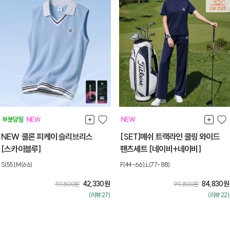
NEW 쿨론 피케이 슬리브리스
[SET]메쉬 트랙라인 쿨링 와이드
[스카이블루]
팬츠세트 [네이비+네이비]
S(55),M(66)
F(44-66),L(77-88)
42,330
원
84,830
원
49,800
원
99,800
원
(리뷰:27)
(리뷰:22)