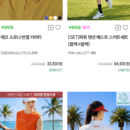
에코 소로나 반팔 카라티
[SET]파워 텐션 베스트 스커트세트
[블랙+블랙]
[F] 8월둘째주 순차배송
S(55),M(66),L(77),XL(88)
F(44-66),L(77-88)
33,830
원
84,830
원
39,800
원
99,800
원
(리뷰:167)
(리뷰:13)