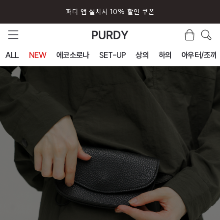
회원가입시 즉시 사용 5000원 쿠폰
ALL
NEW
에코소로나
SET-UP
상의
하의
아우터/조끼