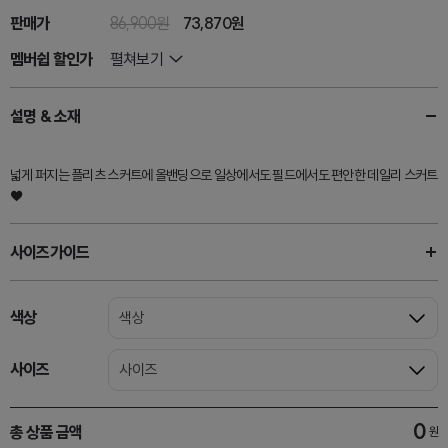
판매가
86,900원
73,870
원
멤버쉽 할인가
펼쳐보기
설명 & 소재
넓게 퍼지는 플리츠 스커트에 올밴딩으로 일상에서도 필드에서도 편안한 데일리 스커트
♥
사이즈가이드
색상
색상
사이즈
사이즈
0
총 상품 금액
원