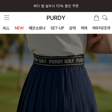
회원가입시 즉시 사용 5000원 쿠폰
ALL
NEW
에코소로나
SET-UP
상의
하의
아우터/조끼