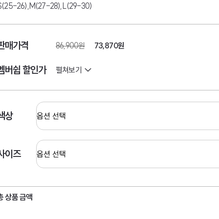
S(25-26),M(27-28),L(29-30)
판매가격
86,900원
73,870
원
멤버쉽 할인가
펼쳐보기
색상
사이즈
총 상품 금액