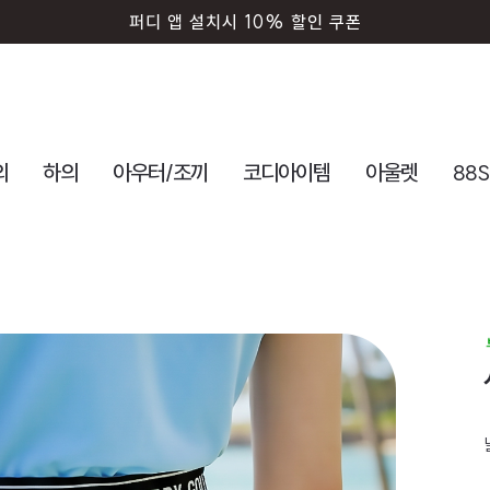
퍼디 앱 설치시 10% 할인 쿠폰
의
하의
아우터/조끼
코디아이템
아울렛
88S