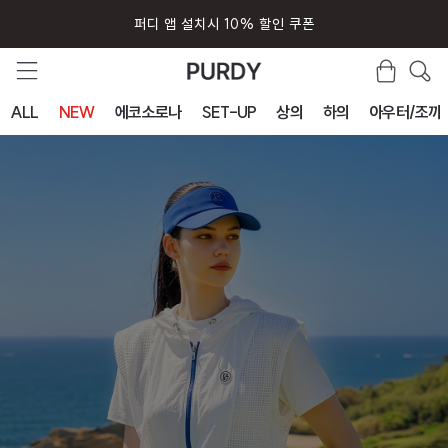
회원가입시 즉시 사용 5000원 쿠폰
ALL
NEW
에코소로나
SET-UP
상의
하의
아우터/조끼