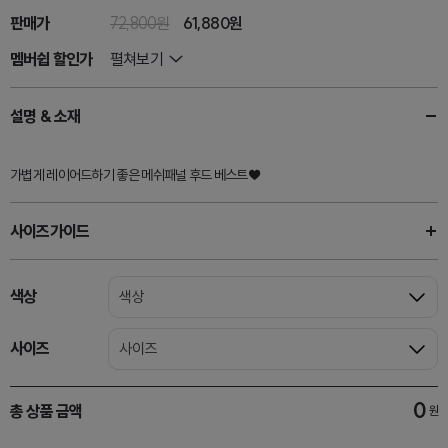
판매가
72,800원
61,880
원
멤버쉽 할인가
펼쳐보기
설명 & 소재
가볍게 레이어드하기 좋은 메쉬패널 후드 베스트♥
사이즈가이드
색상
색상
사이즈
사이즈
0
총 상품 금액
원