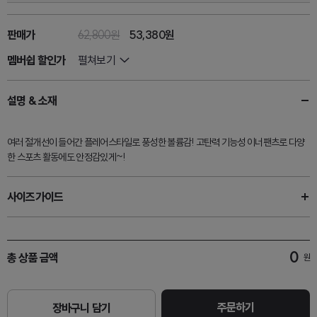
판매가
62,800원
53,380
원
멤버쉽 할인가
펼쳐보기
설명 & 소재
여러 절개선이 들어간 플레어스타일로 풍성한 볼륨감! 고탄력 기능성 이너팬츠로 다양
한 스포츠 활동에도 안정감있게~!
사이즈가이드
0
총 상품 금액
원
주문하기
장바구니 담기