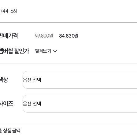
F(44-66)
판매가격
99,800원
84,830
원
멤버쉽 할인가
펼쳐보기
색상
사이즈
총 상품 금액