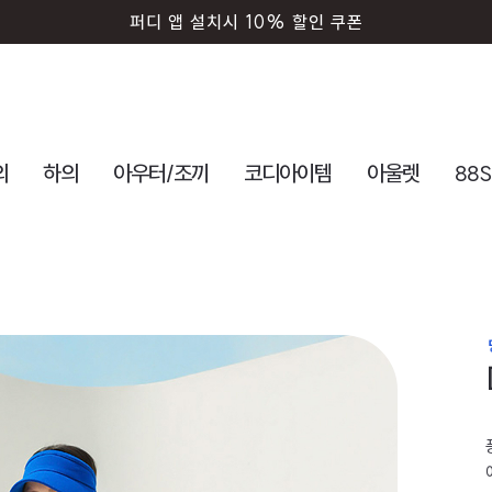
퍼디 앱 설치시 10% 할인 쿠폰
의
하의
아우터/조끼
코디아이템
아울렛
88S