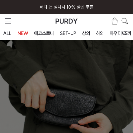
퍼디 앱 설치시 10% 할인 쿠폰
ALL
NEW
에코소로나
SET-UP
상의
하의
아우터/조끼