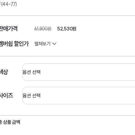
F(44-77)
판매가격
61,800원
52,530
원
멤버쉽 할인가
펼쳐보기
색상
사이즈
총 상품 금액