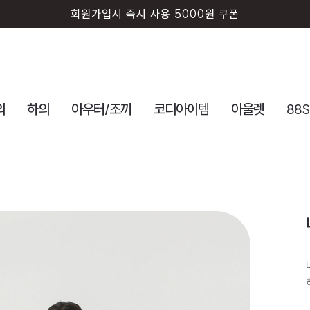
회원가입시 즉시 사용 5000원 쿠폰
의
하의
아우터/조끼
코디아이템
아울렛
88S