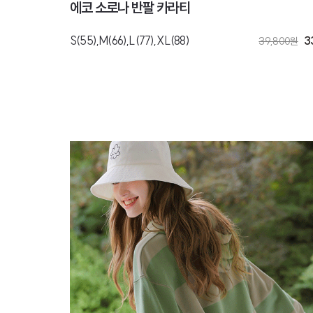
에코 소로나 반팔 카라티
S(55),M(66),L(77),XL(88)
3
39,800
원