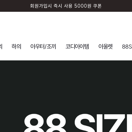
퍼디 앱 설치시 10% 할인 쿠폰
의
하의
아우터/조끼
코디아이템
아울렛
88S