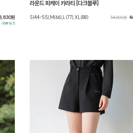
라운드 피케이 카라티 [다크블루]
3,830
원
S(44-55),M(66),L(77),XL(88)
4
54,800
원
(리뷰:167)