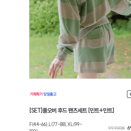
[SET]풀오버 후드 팬츠세트 [민트+민트]
F(44-66),L(77-88),XL(99-
6
99,900
원