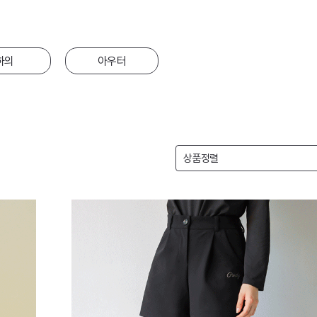
하의
아우터
상품정렬