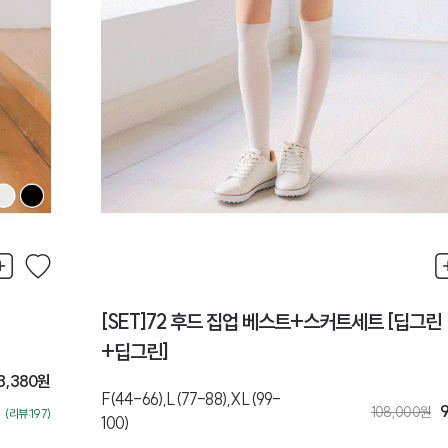
[SET]72 후드 집업 베스트+스커트세트 [딥그린
+딥그린]
3,380
원
F(44-66),L(77-88),XL(99-
9
108,000
원
(리뷰:197)
100)