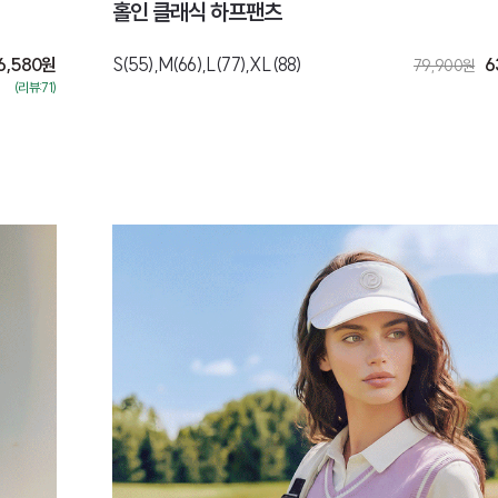
홀인 클래식 하프팬츠
6,580
원
S(55),M(66),L(77),XL(88)
6
79,900
원
(리뷰:71)