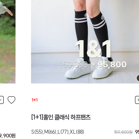
[1+1]홀인 클래식 하프팬츠
S(55),M(66),L(77),XL(88)
9
159,800
원
9,900
원