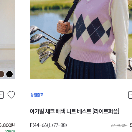
아가일 체크 배색 니트 베스트 [라이트퍼플]
5,800
원
F(44-66),L(77-88)
64,900
원
(리뷰:2)