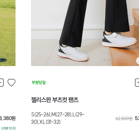
젤리스판 부츠컷 팬츠
S(25-26),M(27-28),L(29-
3,380
원
5
62,800
원
30),XL(31-32)
(리뷰:109)