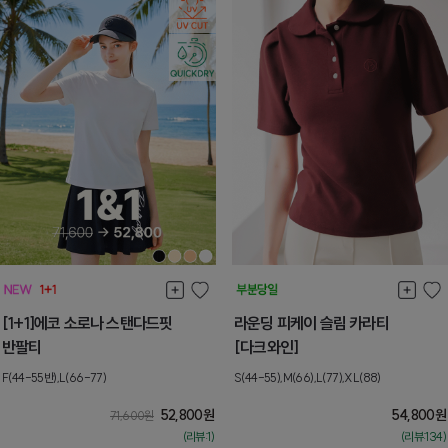
[1+1]에코 소로나 스탠다드핏
라운딩 피케이 슬림 카라티
반팔티
[다크와인]
F(44-55반),L(66-77)
S(44-55),M(66),L(77),XL(88)
52,800
원
54,800
원
71,600
원
(리뷰:1)
(리뷰:134)