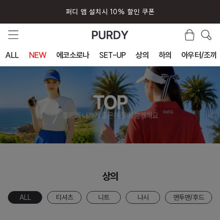
회원가입시 즉시 사용 5000원 쿠폰
ALL
NEW
에코소로나
SET-UP
상의
하의
아우터/조끼
상의
ALL
티셔츠
니트
나시
맨투맨/후드