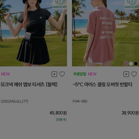
모크넥 메쉬 엠보 티셔츠 [블랙]
-5ºC 아이스 쿨링 오버핏 반팔티
S(55),M(66),L(77)
F(44-88)
45,800
원
38,900
원
(리뷰:4)