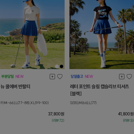
뉴 쿨에버 반팔티
레터 포인트 슬림 캡슬리브 티셔츠
[블랙]
F(44-66),L(77-88),XL(99-100)
S(55),M(66),L(77)
37,800
원
41,800
원
(리뷰:72)
(리뷰:3)