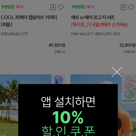
COOL 피케이 캡슬리브 카라티
메쉬 in 에어 로고 티셔츠
[퍼플]
[화이트_F] 8월셋째주 순차배송
S(55),M(66),L(77)
F(44-66),L(77-88),XL(99-100)
49,800
원
32,800
원
(리뷰:6)
(리뷰:16)