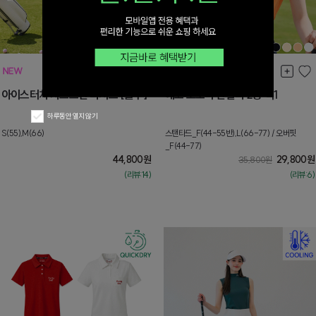
아이스터치 치즈스판 티셔츠 [블루]
에코 소로나 반팔티 2종 택1
하루동안 열지 않기
S(55),M(66)
스탠타드_F(44-55반),L(66-77) / 오버핏
_F(44-77)
44,800
원
29,800
원
35,800
원
(리뷰:14)
(리뷰:6)