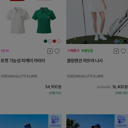
포켓 기능성 피케이 카라티
쿨링텐션 하프넥 나시
S(55),M(66),L(77),XL(88)
S(55),M(66),L(77),XL(88)
54,900
원
16,400
원
32,800
원
(리뷰:90)
(리뷰:38)