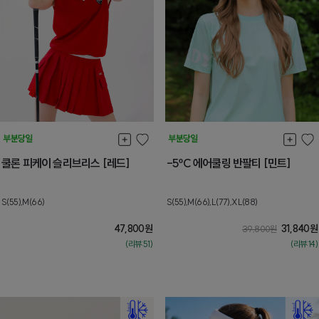
쿨론 피케이 슬리브리스 [레드]
-5ºC 에어쿨링 반팔티 [민트]
S(55),M(66)
S(55),M(66),L(77),XL(88)
47,800
원
31,840
원
39,800
원
(리뷰:51)
(리뷰:14)