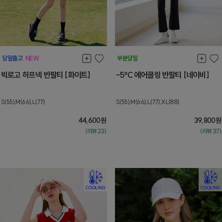
빅로고 하프넥 반팔티 [화이트]
-5ºC 에어쿨링 반팔티 [네이비]
S(55),M(66),L(77)
S(55),M(66),L(77),XL(88)
44,600
원
39,800
원
(리뷰:23)
(리뷰:37)