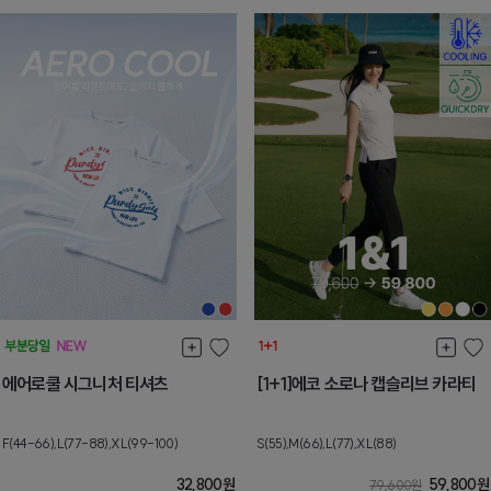
에어로쿨 시그니처 티셔츠
[1+1]에코 소로나 캡슬리브 카라티
F(44-66),L(77-88),XL(99-100)
S(55),M(66),L(77),XL(88)
32,800
원
59,800
원
79,600
원