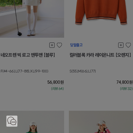
네오프렌 빅 로고 맨투맨 [블루]
컬러블록 카라 레이온니트 [오렌지]
F(44-66),L(77-88),XL(99-100)
S(55),M(66),L(77)
56,800
원
74,800
원
(리뷰:64)
(리뷰:32)