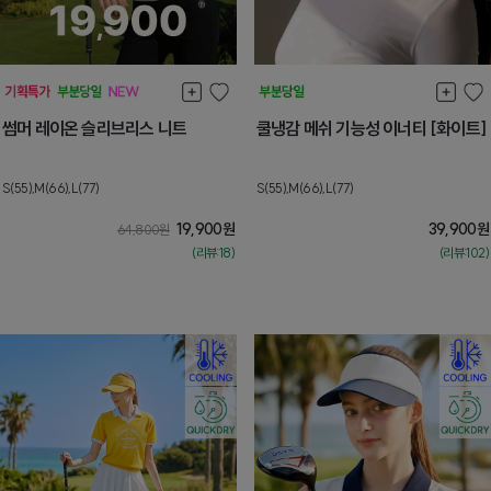
썸머 레이온 슬리브리스 니트
쿨냉감 메쉬 기능성 이너티 [화이트]
S(55),M(66),L(77)
S(55),M(66),L(77)
19,900
원
39,900
원
64,800
원
(리뷰:18)
(리뷰:102)