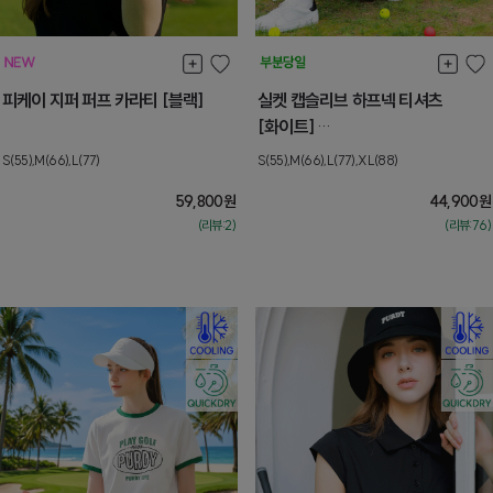
피케이 지퍼 퍼프 카라티 [블랙]
실켓 캡슬리브 하프넥 티셔츠
[화이트]
[S] 8월셋째주 순차배송
S(55),M(66),L(77)
S(55),M(66),L(77),XL(88)
59,800
원
44,900
원
(리뷰:2)
(리뷰:76)