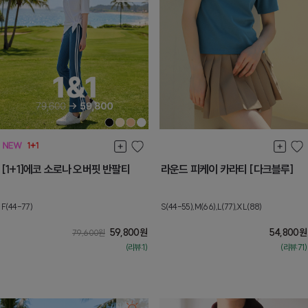
[1+1]에코 소로나 오버핏 반팔티
라운드 피케이 카라티 [다크블루]
F(44-77)
S(44-55),M(66),L(77),XL(88)
59,800
원
54,800
원
79,600
원
(리뷰:1)
(리뷰:71)