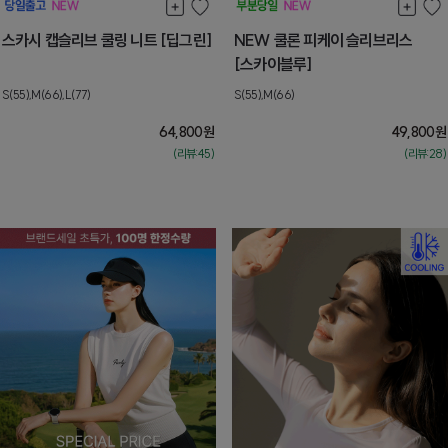
스카시 캡슬리브 쿨링 니트 [딥그린]
NEW 쿨론 피케이 슬리브리스
[스카이블루]
S(55),M(66),L(77)
S(55),M(66)
64,800
원
49,800
원
(리뷰:45)
(리뷰:28)