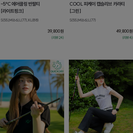
-5ºC 에어쿨링 반팔티
COOL 피케이 캡슬리브 카라티
[라이트핑크]
[그린]
S(55),M(66),L(77),XL(88)
S(55),M(66),L(77)
39,800
원
49,800
원
(리뷰:24)
(리뷰:4)