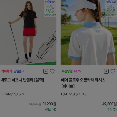
빅로고 하프넥 반팔티 [블랙]
에어 플로우 오픈카라 티셔츠
[화이트]
[L] 8월둘째주 순차배송
S(55),M(66),L(77)
F(44-66),L(77-88)
31,200
원
49,800
원
44,600
원
(리뷰:44)
(리뷰:17)