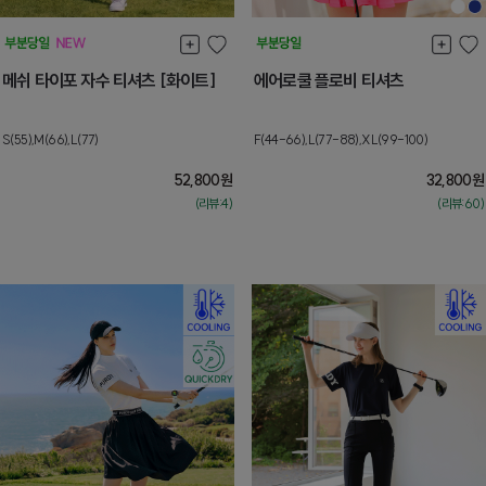
메쉬 타이포 자수 티셔츠 [화이트]
에어로쿨 플로비 티셔츠
S(55),M(66),L(77)
F(44-66),L(77-88),XL(99-100)
52,800
원
32,800
원
(리뷰:4)
(리뷰:60)