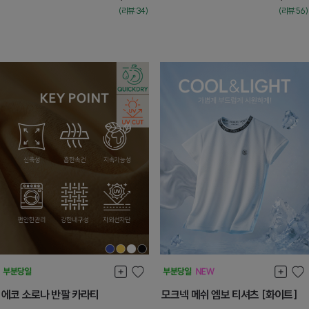
(리뷰:34)
(리뷰:56)
에코 소로나 반팔 카라티
모크넥 메쉬 엠보 티셔츠 [화이트]