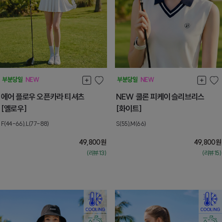
에어 플로우 오픈카라 티셔츠
NEW 쿨론 피케이 슬리브리스
[옐로우]
[화이트]
F(44-66),L(77-88)
S(55),M(66)
49,800
원
49,800
원
(리뷰:13)
(리뷰:15)