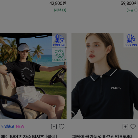
42,800
원
59,800
원
(리뷰:10)
(리뷰:3)
메쉬 타이포 자수 티셔츠 [블랙]
피케이 쿨기능성 하프집업 카라티