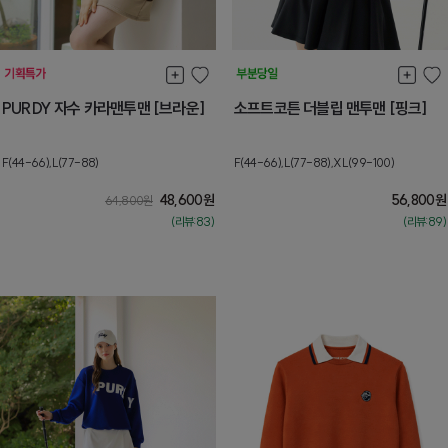
PURDY 자수 카라맨투맨 [브라운]
소프트코튼 더블립 맨투맨 [핑크]
F(44-66),L(77-88)
F(44-66),L(77-88),XL(99-100)
48,600
원
56,800
원
64,800
원
(리뷰:83)
(리뷰:89)