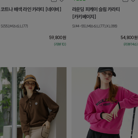
코트나 배색 라인 카라티 [네이비]
라운딩 피케이 슬림 카라티
[카키베이지]
S(55),M(66),L(77)
S(44-55),M(66),L(77),XL(88)
59,800
원
54,800
원
(리뷰:10)
(리뷰:146)