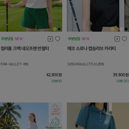
컬러풀 크랙 네오프렌 반팔티
에코 소로나 캡슬리브 카라티
F(44-66),L(77-88)
S(55),M(66),L(77),XL(88)
42,800
원
39,800
원
(리뷰:8)
(리뷰:37)