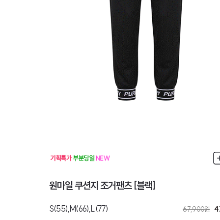
원마일 쿠션지 조거팬츠 [블랙]
S(55),M(66),L(77)
4
67,900
원