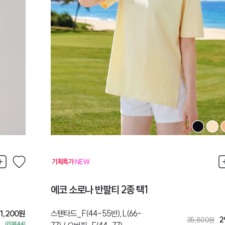
에코 소로나 반팔티 2종 택1
1,200
원
스탠타드_F(44-55반),L(66-
2
35,800
원
(리뷰:44)