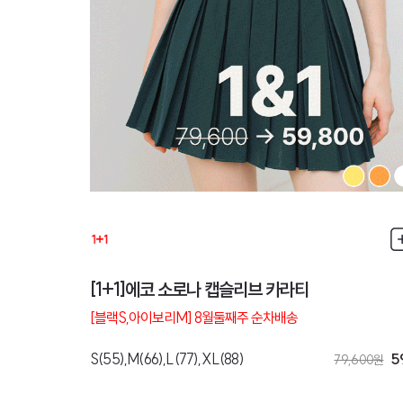
[1+1]에코 소로나 캡슬리브 카라티
[블랙S,아이보리M] 8월둘째주 순차배송
S(55),M(66),L(77),XL(88)
5
79,600
원