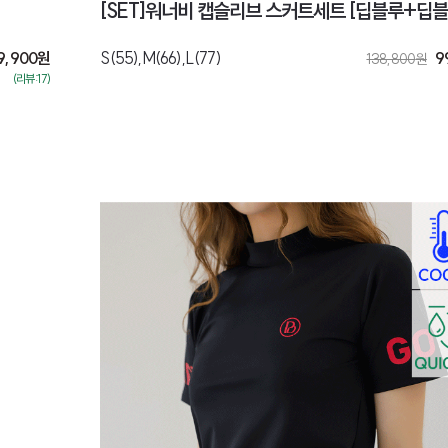
[SET]워너비 캡슬리브 스커트세트 [딥블루+딥블
9,900
원
S(55),M(66),L(77)
9
138,800
원
(리뷰:17)