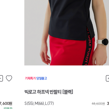
빅로고 하프넥 반팔티 [블랙]
7,600
원
S(55),M(66),L(77)
3
44,600
원
(리뷰:8)