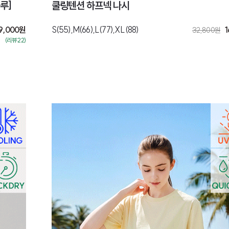
루]
쿨링텐션 하프넥 나시
9,000
원
S(55),M(66),L(77),XL(88)
1
32,800
원
(리뷰:22)