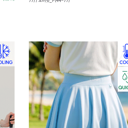
77) / 오버핏_F(44-77)