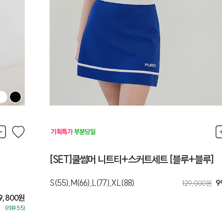
[SET]쿨썸머 니트티+스커트세트 [블루+블루]
S(55),M(66),L(77),XL(88)
9
129,000
원
9,800
원
(리뷰:55)