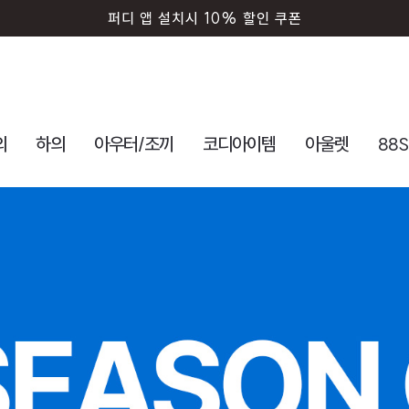
퍼디 앱 설치시 10% 할인 쿠폰
의
하의
아우터/조끼
코디아이템
아울렛
88S