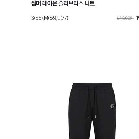
썸머 레이온 슬리브리스 니트
S(55),M(66),L(77)
1
64,800
원