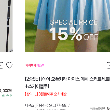
[2종SET]에어 오픈카라 아이스 메쉬 스커트세트
+스카이블루]
9,000
원
[상의_L] 8월둘째주 순차배송
(리뷰:49)
티셔츠_F(44-66),L(77-88) /
8
102,600
원