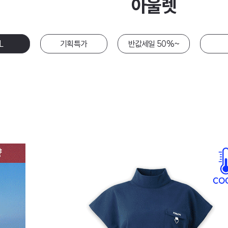
아울렛
L
기획특가
반값세일 50%~