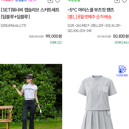
[SET]워너비 캡슬리브 스커트세트
-5ºC 아이스쿨 부츠컷 팬츠
[딥블루+딥블루]
[롱L] 8월셋째주 순차배송
S(55),M(66),L(77)
S(25-26),M(27-28),L(29-30),XL(31-
32),XXL(33-34)
99,000
원
50,830
원
138,800
원
59,800
원
(리뷰:22)
(리뷰:246)