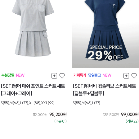
[SET]썸머 매쉬 포인트 스커트세트
[SET]워너비 캡슬리브 스커트세트
[그레이+그레이]
[딥블루+딥블루]
S(55),M(66),L(77),XL(88),XXL(99)
S(55),M(66),L(77)
95,200
원
99,000
원
112,000
원
138,800
원
(리뷰:81)
(리뷰:22)