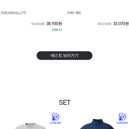
S(55),M(66),L(77)
F(44-88)
38,930
원
33,070
원
45,800
원
38,900
원
(리뷰:4)
베스트 보러가기
SET