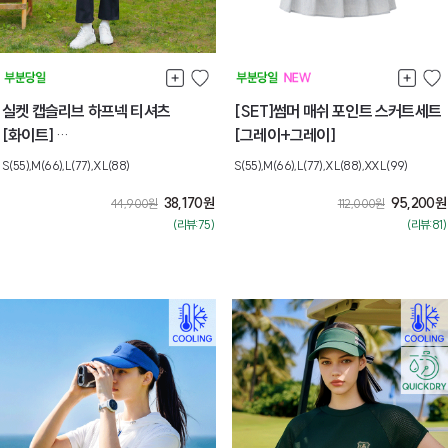
실켓 캡슬리브 하프넥 티셔츠
[SET]썸머 매쉬 포인트 스커트세트
[화이트]
[그레이+그레이]
[S] 8월셋째주 순차배송
S(55),M(66),L(77),XL(88)
S(55),M(66),L(77),XL(88),XXL(99)
38,170
원
95,200
원
44,900
원
112,000
원
(리뷰:75)
(리뷰:81)