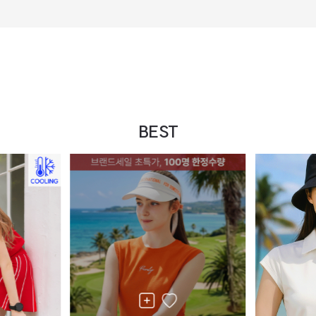
BEST
에코 소로나 캡슬리브 카라티