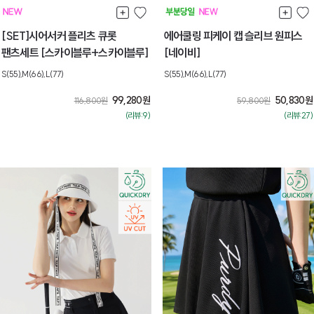
[SET]시어서커 플리츠 큐롯
에어쿨링 피케이 캡 슬리브 원피스
팬츠세트 [스카이블루+스카이블루]
[네이비]
S(55),M(66),L(77)
S(55),M(66),L(77)
99,280
원
50,830
원
116,800
원
59,800
원
(리뷰:9)
(리뷰:27)