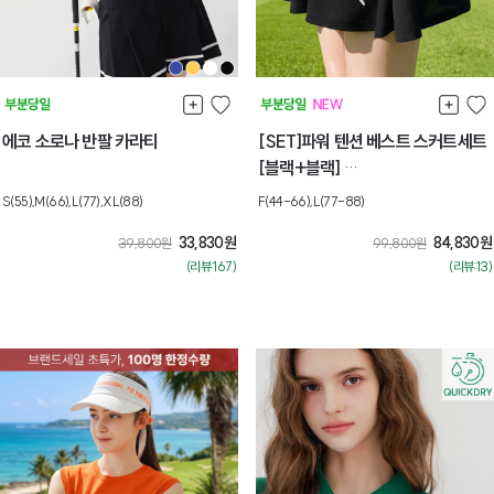
에코 소로나 반팔 카라티
[SET]파워 텐션 베스트 스커트세트
[블랙+블랙]
[F] 8월둘째주 순차배송
S(55),M(66),L(77),XL(88)
F(44-66),L(77-88)
33,830
원
84,830
원
39,800
원
99,800
원
(리뷰:167)
(리뷰:13)