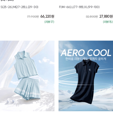
S(25-26),M(27-28),L(29-30)
F(44-66),L(77-88),XL(99-100)
66,220
원
27,880
원
77,900
원
32,800
원
(리뷰:17)
(리뷰:15)