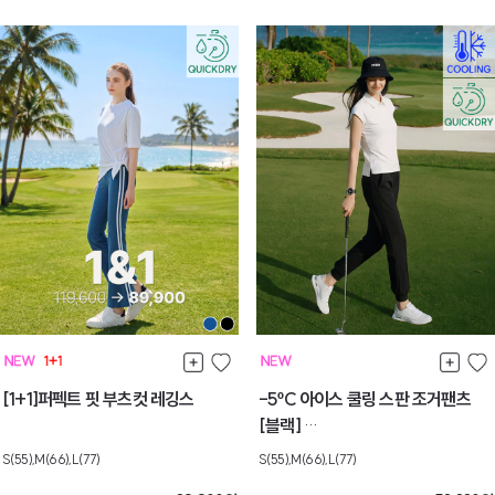
[1+1]퍼펙트 핏 부츠컷 레깅스
-5ºC 아이스 쿨링 스판 조거팬츠
[블랙]
[M] 8월셋째주 순차배송
S(55),M(66),L(77)
S(55),M(66),L(77)