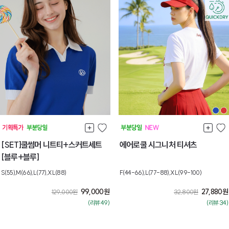
[SET]쿨썸머 니트티+스커트세트
에어로쿨 시그니처 티셔츠
[블루+블루]
S(55),M(66),L(77),XL(88)
F(44-66),L(77-88),XL(99-100)
99,000
원
27,880
원
129,000
원
32,800
원
(리뷰:49)
(리뷰:34)