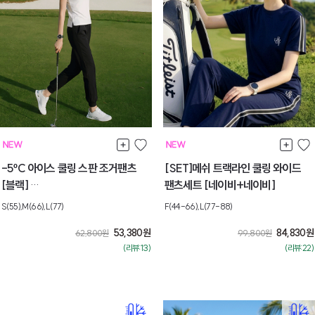
-5ºC 아이스 쿨링 스판 조거팬츠
[SET]메쉬 트랙라인 쿨링 와이드
[블랙]
팬츠세트 [네이비+네이비]
[M] 8월셋째주 순차배송
S(55),M(66),L(77)
F(44-66),L(77-88)
53,380
원
84,830
원
62,800
원
99,800
원
(리뷰:13)
(리뷰:22)