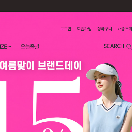
로그인
회원가입
장바구니
배송조회
IZE~
오늘출발
SEARCH