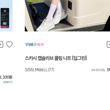
스카시 캡슬리브 쿨링 니트 [딥그린]
S(55),M(66),L(77)
5
64,800
원
2,330
원
(리뷰:17)