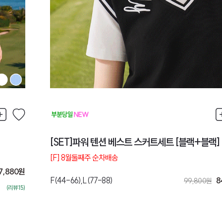
[SET]파워 텐션 베스트 스커트세트 [블랙+블랙]
[F] 8월둘째주 순차배송
7,880
원
F(44-66),L(77-88)
8
99,800
원
(리뷰:15)