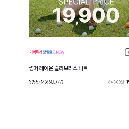
썸머 레이온 슬리브리스 니트
S(55),M(66),L(77)
1
64,800
원