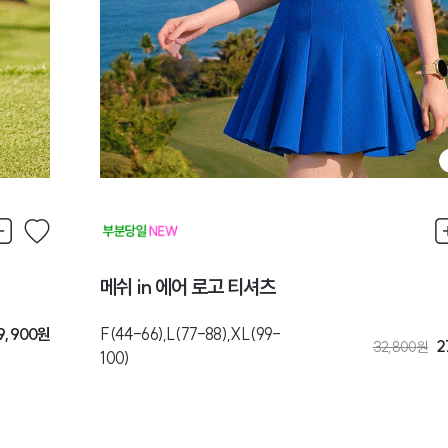
메쉬 in 에어 로고 티셔츠
9,900
원
F(44-66),L(77-88),XL(99-
2
32,800
원
100)