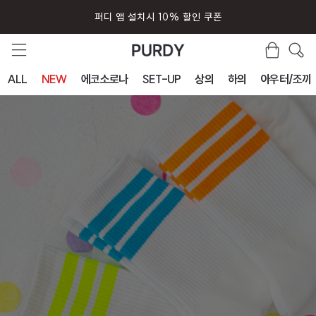
퍼디 앱 설치시 10% 할인 쿠폰
ALL
NEW
에코소로나
SET-UP
상의
하의
아우터/조끼