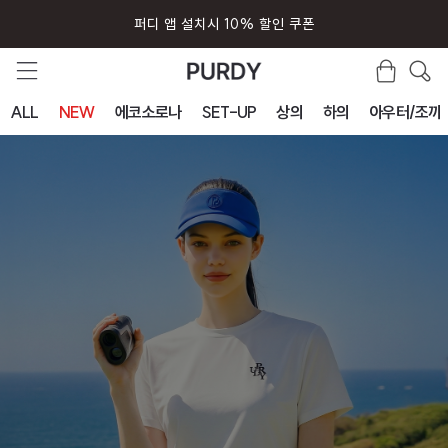
퍼디 앱 설치시 10% 할인 쿠폰
ALL
NEW
에코소로나
SET-UP
상의
하의
아우터/조끼