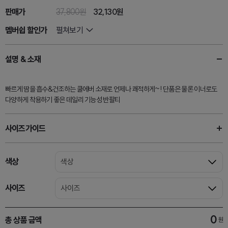
판매가
37,800원
32,130
원
멤버쉽 할인가
펼쳐보기
설명 & 소재
빠르게 땀을 흡수&건조하는 쿨에버 소재로 언제나 쾌적하게~! 단품은 물론 이너로도
다양하게 착용하기 좋은 데일리 기능성 반팔티
사이즈가이드
색상
색상
사이즈
사이즈
0
총 상품 금액
원