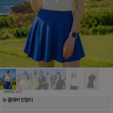
뉴 쿨에버 반팔티