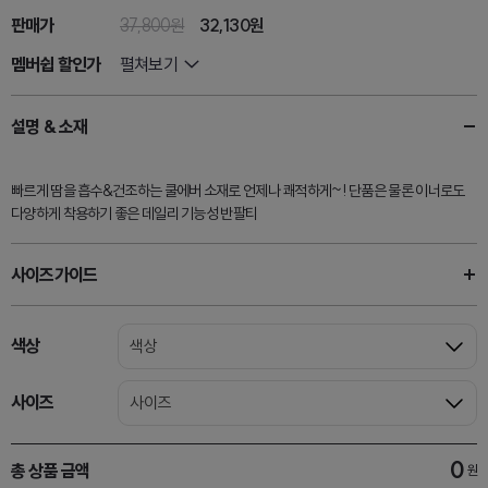
판매가
37,800원
32,130
원
멤버쉽 할인가
펼쳐보기
설명 & 소재
빠르게 땀을 흡수&건조하는 쿨에버 소재로 언제나 쾌적하게~! 단품은 물론 이너로도
다양하게 착용하기 좋은 데일리 기능성 반팔티
사이즈가이드
색상
색상
사이즈
사이즈
0
총 상품 금액
원