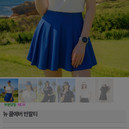
뉴 쿨에버 반팔티