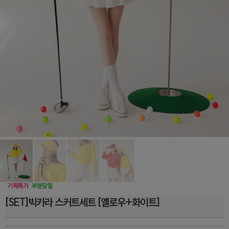
[SET]빅카라 스커트세트 [옐로우+화이트]