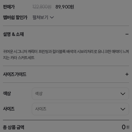
판매가
122,800원
89,900원
멤버쉽 할인가
펼쳐보기
설명 & 소재
귀여운 시그니처 캐릭터 프린팅과 컬러블록 배색의 시보리처리로 유니크한 매력이 느껴
지는 카라 스커트세트
사이즈가이드
색상
색상
사이즈
사이즈
0
총 상품 금액
원