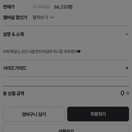
판매가
77,900원
66,220
원
멤버쉽 할인가
펼쳐보기
설명 & 소재
피부에 닿는 순간 시원한 터치감의 미니멀 하프팬츠♥
사이즈가이드
0
총 상품 금액
원
주문하기
장바구니 담기
선물하기