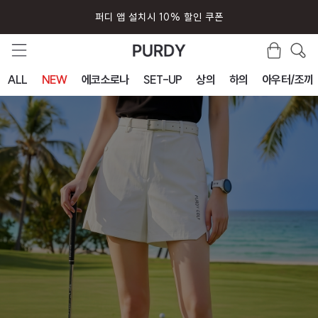
회원가입시 즉시 사용 5000원 쿠폰
ALL
NEW
에코소로나
SET-UP
상의
하의
아우터/조끼