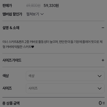
판매가
69,800원
59,330
원
멤버쉽 할인가
펼쳐보기
설명 & 소재
이너 스커트&팬츠 2중 커버로 활동성이 높으며, 편안한 미들 기장에 플레어 핏으로 체
형 커버에 탁월한 스커트♥
사이즈가이드
색상
색상
사이즈
사이즈
0
총 상품 금액
원