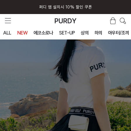
퍼디 앱 설치시 10% 할인 쿠폰
ALL
NEW
에코소로나
SET-UP
상의
하의
아우터/조끼