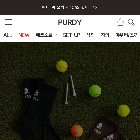
퍼디 앱 설치시 10% 할인 쿠폰
ALL
NEW
에코소로나
SET-UP
상의
하의
아우터/조끼