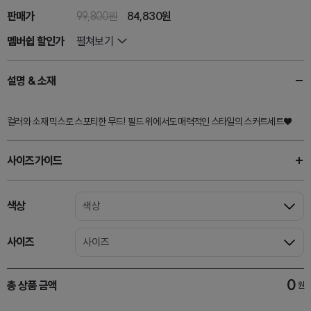
판매가
99,800원
84,830
원
멤버쉽 할인가
펼쳐보기
설명 & 소재
컬러와 소재 믹스로 스포티한 무드! 필드 위에서도 매력적인 스타일의 스커트세트♥
사이즈가이드
색상
색상
사이즈
사이즈
0
총 상품 금액
원