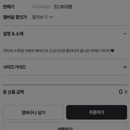
판매가
54,800원
32,800원
멤버쉽 할인가
펼쳐보기
설명 & 소재
카라와 소매 립 부분의 배색으로 고급스러운 퀄리티의 쿨스판 피케이 카라티♥
사이즈가이드
0
총 상품 금액
원
주문하기
장바구니 담기
선물하기