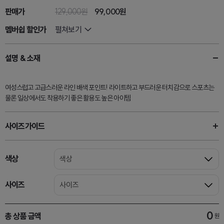
판매가
129,000원
99,000원
멤버쉽 할인가
펼쳐보기
설명 & 소재
여성스럽고 고급스러운 라인 배색 포인트! 라이트하고 부드러운 터치감으로 스포츠는
물론 일상에서도 착용하기 좋은 활용도 높은 아이템
사이즈가이드
색상
색상
사이즈
사이즈
0
총 상품 금액
원