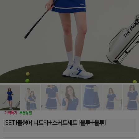
[SET]쿨썸머 니트티+스커트세트 [블루+블루]