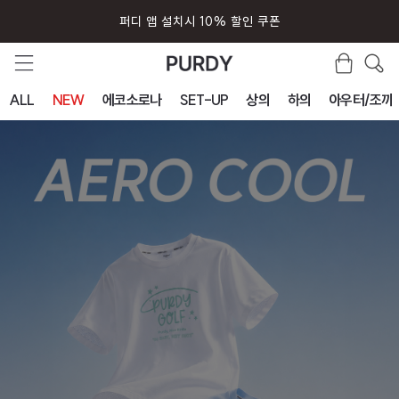
퍼디 앱 설치시 10% 할인 쿠폰
ALL
NEW
에코소로나
SET-UP
상의
하의
아우터/조끼