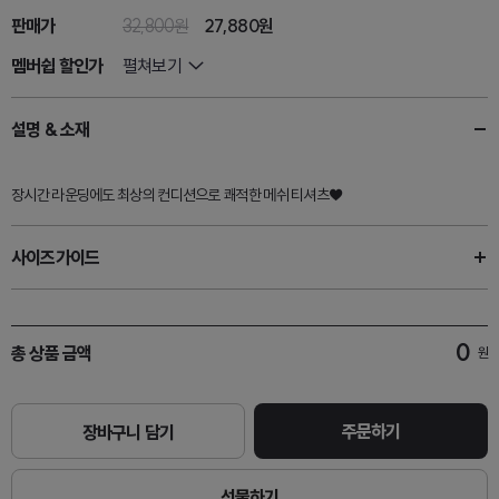
판매가
32,800원
27,880
원
멤버쉽 할인가
펼쳐보기
설명 & 소재
장시간 라운딩에도 최상의 컨디션으로 쾌적한 메쉬 티셔츠♥
사이즈가이드
0
총 상품 금액
원
주문하기
장바구니 담기
선물하기