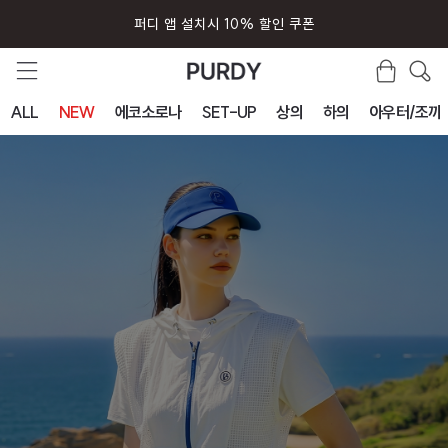
퍼디 앱 설치시 10% 할인 쿠폰
ALL
NEW
에코소로나
SET-UP
상의
하의
아우터/조끼