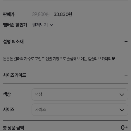
판매가
39,800원
33,830
원
멤버쉽 할인가
펼쳐보기
설명 & 소재
톤온톤 컬러의 자수로 포인트 언발 기장으로 슬림해 보이는 캡슬리브 카라티♥
사이즈가이드
색상
색상
사이즈
사이즈
0
총 상품 금액
원