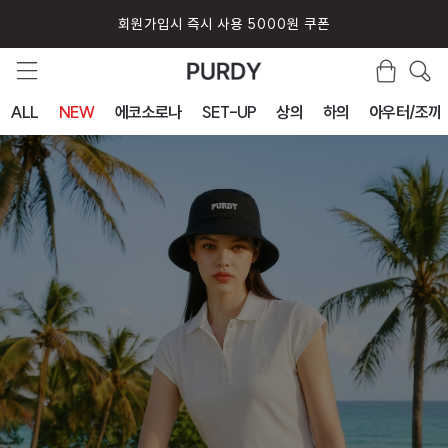
퍼디 앱 설치시 10% 할인 쿠폰
ALL
NEW
에코소로나
SET-UP
상의
하의
아우터/조끼