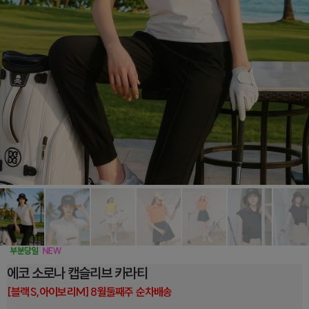
에코 소로나 캡슬리브 카라티
[블랙S,아이보리M] 8월둘째주 순차배송