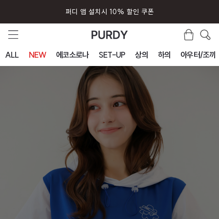
퍼디 앱 설치시 10% 할인 쿠폰
ALL
NEW
에코소로나
SET-UP
상의
하의
아우터/조끼