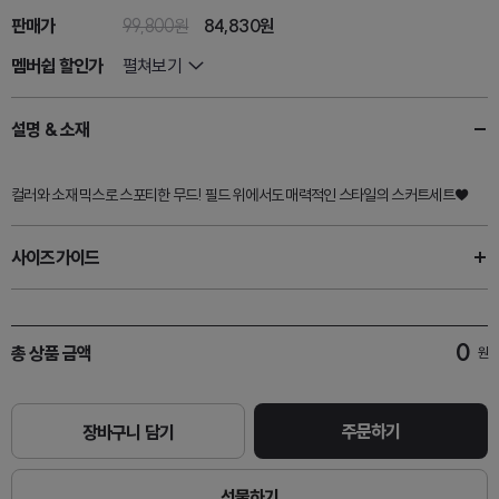
판매가
99,800원
84,830
원
멤버쉽 할인가
펼쳐보기
설명 & 소재
컬러와 소재 믹스로 스포티한 무드! 필드 위에서도 매력적인 스타일의 스커트세트♥
사이즈가이드
0
총 상품 금액
원
주문하기
장바구니 담기
선물하기