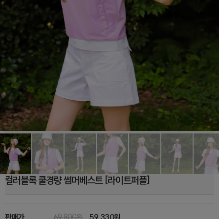
컬러블록 쿨경량 썸머베스트 [라이트퍼플]
판매가
69,800원
59,330
원