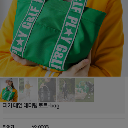
피키 테잎 레터링 토트-bag
판매가
69,000원